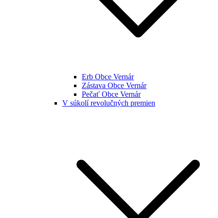
Erb Obce Vernár
Zástava Obce Vernár
Pečať Obce Vernár
V súkolí revolučných premien