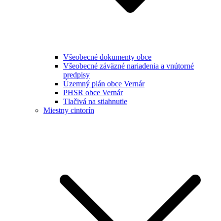
Všeobecné dokumenty obce
Všeobecné záväzné nariadenia a vnútorné
predpisy
Územný plán obce Vernár
PHSR obce Vernár
Tlačivá na stiahnutie
Miestny cintorín