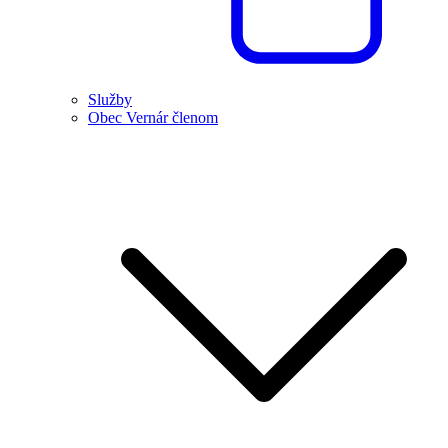
Služby
Obec Vernár členom