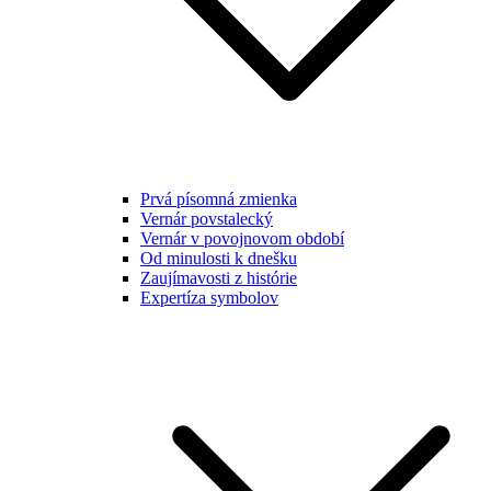
Prvá písomná zmienka
Vernár povstalecký
Vernár v povojnovom období
Od minulosti k dnešku
Zaujímavosti z histórie
Expertíza symbolov