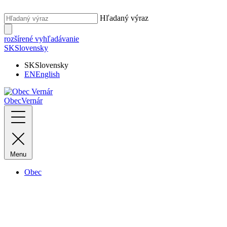
Hľadaný výraz
rozšírené vyhľadávanie
SK
Slovensky
SK
Slovensky
EN
English
Obec
Vernár
Menu
Obec