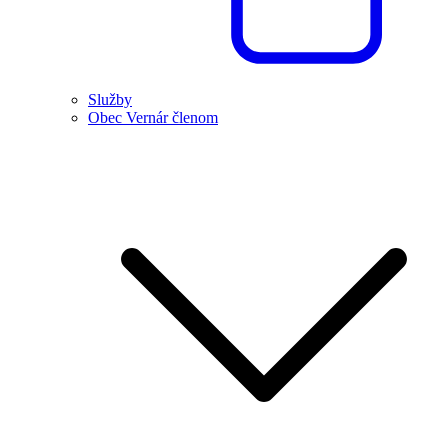
Služby
Obec Vernár členom