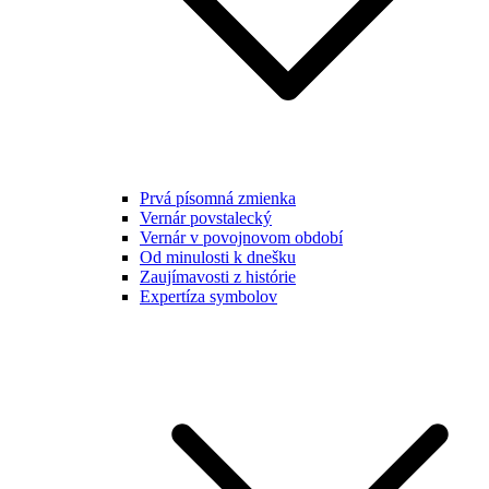
Prvá písomná zmienka
Vernár povstalecký
Vernár v povojnovom období
Od minulosti k dnešku
Zaujímavosti z histórie
Expertíza symbolov