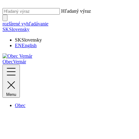
Hľadaný výraz
rozšírené vyhľadávanie
SK
Slovensky
SK
Slovensky
EN
English
Obec
Vernár
Menu
Obec