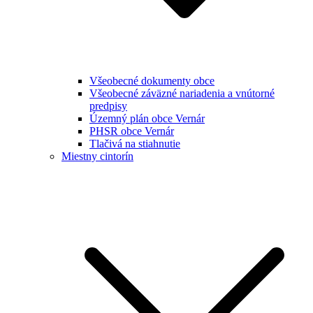
Všeobecné dokumenty obce
Všeobecné záväzné nariadenia a vnútorné
predpisy
Územný plán obce Vernár
PHSR obce Vernár
Tlačivá na stiahnutie
Miestny cintorín