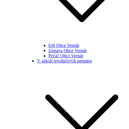
Erb Obce Vernár
Zástava Obce Vernár
Pečať Obce Vernár
V súkolí revolučných premien