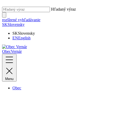
Hľadaný výraz
rozšírené vyhľadávanie
SK
Slovensky
SK
Slovensky
EN
English
Obec
Vernár
Menu
Obec