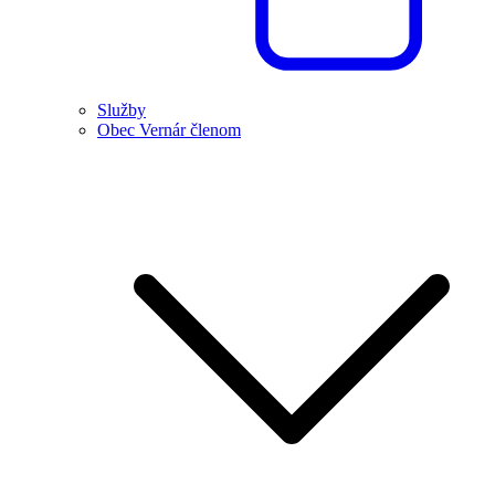
Služby
Obec Vernár členom