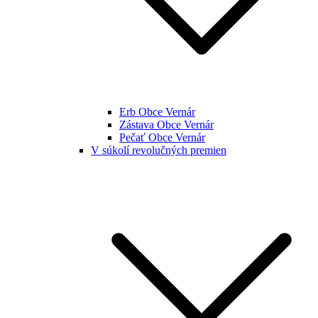
Erb Obce Vernár
Zástava Obce Vernár
Pečať Obce Vernár
V súkolí revolučných premien