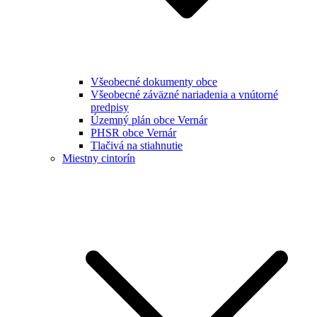
Všeobecné dokumenty obce
Všeobecné záväzné nariadenia a vnútorné
predpisy
Územný plán obce Vernár
PHSR obce Vernár
Tlačivá na stiahnutie
Miestny cintorín