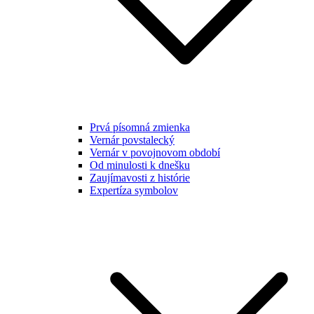
Prvá písomná zmienka
Vernár povstalecký
Vernár v povojnovom období
Od minulosti k dnešku
Zaujímavosti z histórie
Expertíza symbolov