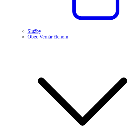
Služby
Obec Vernár členom