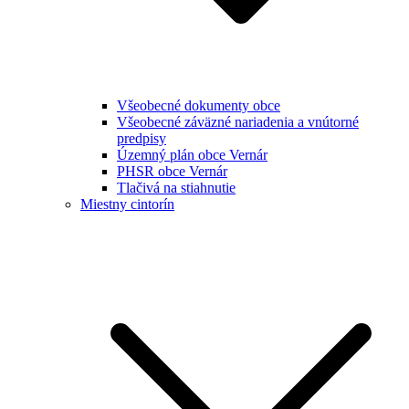
Všeobecné dokumenty obce
Všeobecné záväzné nariadenia a vnútorné
predpisy
Územný plán obce Vernár
PHSR obce Vernár
Tlačivá na stiahnutie
Miestny cintorín