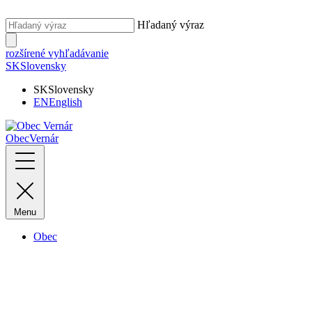
Hľadaný výraz
rozšírené vyhľadávanie
SK
Slovensky
SK
Slovensky
EN
English
Obec
Vernár
Menu
Obec