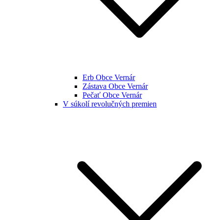
Erb Obce Vernár
Zástava Obce Vernár
Pečať Obce Vernár
V súkolí revolučných premien