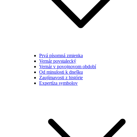
Prvá písomná zmienka
Vernár povstalecký
Vernár v povojnovom období
Od minulosti k dnešku
Zaujímavosti z histórie
Expertíza symbolov