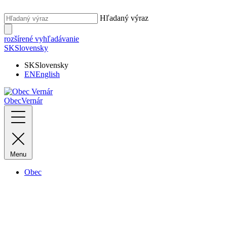
Hľadaný výraz
rozšírené vyhľadávanie
SK
Slovensky
SK
Slovensky
EN
English
Obec
Vernár
Menu
Obec