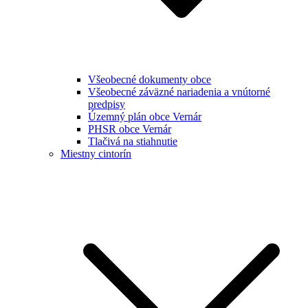
Všeobecné dokumenty obce
Všeobecné záväzné nariadenia a vnútorné
predpisy
Územný plán obce Vernár
PHSR obce Vernár
Tlačivá na stiahnutie
Miestny cintorín