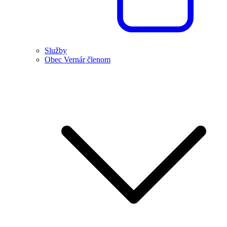
Služby
Obec Vernár členom