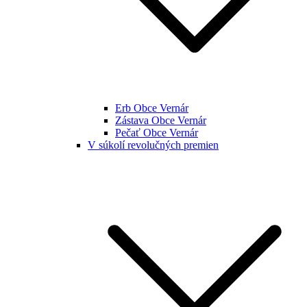
Erb Obce Vernár
Zástava Obce Vernár
Pečať Obce Vernár
V súkolí revolučných premien