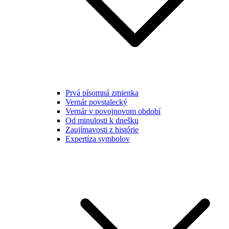
Prvá písomná zmienka
Vernár povstalecký
Vernár v povojnovom období
Od minulosti k dnešku
Zaujímavosti z histórie
Expertíza symbolov