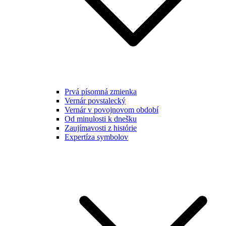
Prvá písomná zmienka
Vernár povstalecký
Vernár v povojnovom období
Od minulosti k dnešku
Zaujímavosti z histórie
Expertíza symbolov