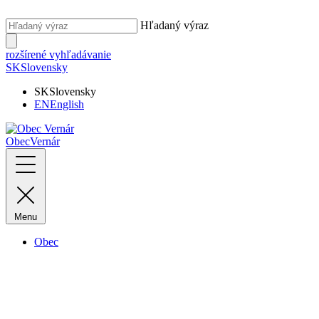
Hľadaný výraz
rozšírené vyhľadávanie
SK
Slovensky
SK
Slovensky
EN
English
Obec
Vernár
Menu
Obec