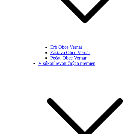
Erb Obce Vernár
Zástava Obce Vernár
Pečať Obce Vernár
V súkolí revolučných premien