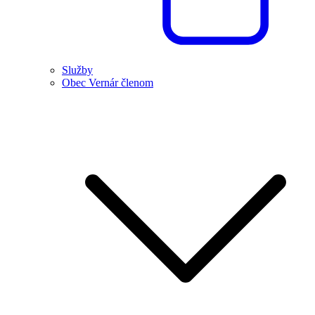
Služby
Obec Vernár členom