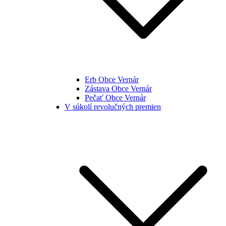
Erb Obce Vernár
Zástava Obce Vernár
Pečať Obce Vernár
V súkolí revolučných premien