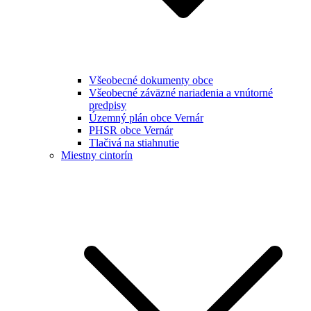
Všeobecné dokumenty obce
Všeobecné záväzné nariadenia a vnútorné
predpisy
Územný plán obce Vernár
PHSR obce Vernár
Tlačivá na stiahnutie
Miestny cintorín