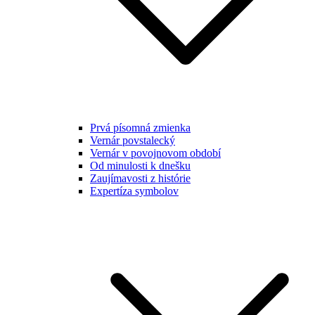
Prvá písomná zmienka
Vernár povstalecký
Vernár v povojnovom období
Od minulosti k dnešku
Zaujímavosti z histórie
Expertíza symbolov