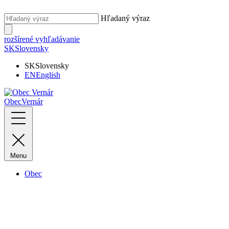
Hľadaný výraz
rozšírené vyhľadávanie
SK
Slovensky
SK
Slovensky
EN
English
Obec
Vernár
Menu
Obec