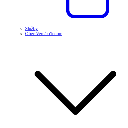
Služby
Obec Vernár členom