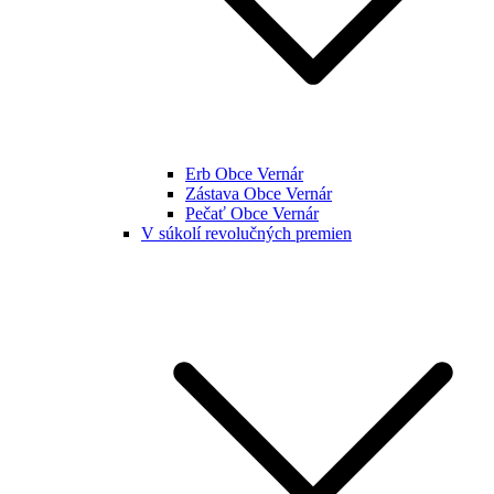
Erb Obce Vernár
Zástava Obce Vernár
Pečať Obce Vernár
V súkolí revolučných premien