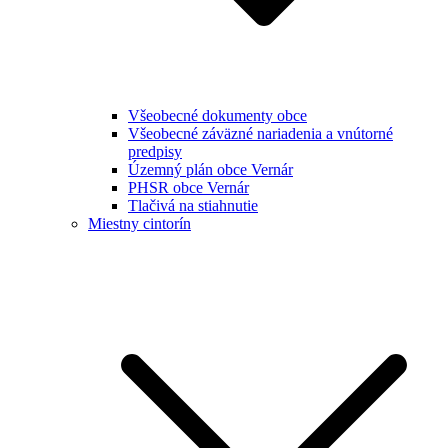
Všeobecné dokumenty obce
Všeobecné záväzné nariadenia a vnútorné
predpisy
Územný plán obce Vernár
PHSR obce Vernár
Tlačivá na stiahnutie
Miestny cintorín