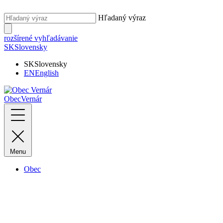
Hľadaný výraz
rozšírené vyhľadávanie
SK
Slovensky
SK
Slovensky
EN
English
Obec
Vernár
Menu
Obec