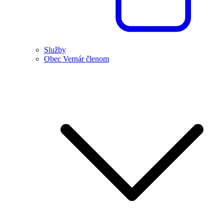
Služby
Obec Vernár členom